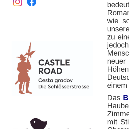
bedeu
Roman
wie s
unsere
zu ein
jedoch
Mensc
neuer
Höhen
Deutsc
einem 
Das
B
Hauben
Zimme
mit St