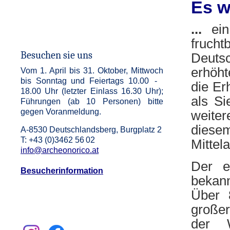
Es w
...
ei
frucht
Besuchen sie uns
Deutsc
erhöht
Vom 1. April bis 31. Oktober, Mittwoch
bis Sonntag und Feiertags 10.00 -
die Er
18.00 Uhr (letzter Einlass 16.30 Uhr);
als Si
Führungen (ab 10 Personen) bitte
gegen Voranmeldung.
weite
diesem
A-8530 Deutschlandsberg, Burgplatz 2
T: +43 (0)3462 56 02
Mittel
info@archeonorico.at
Der e
Besucherinformation
bekan
Über 
großer
der W