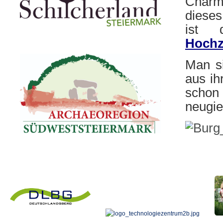
Charm
dieses
ist 
Hochz
Man si
aus ih
schon
neugie